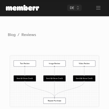
DE
Open 
memberr Logo
Blog
/
Reviews