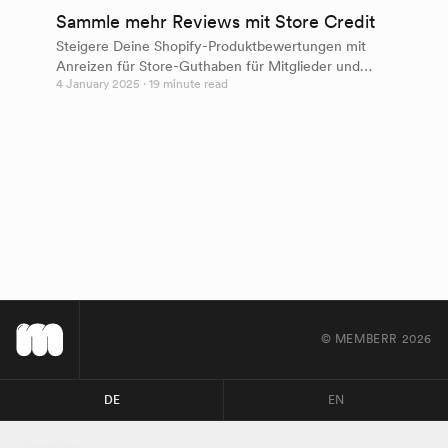
Sammle mehr Reviews mit Store Credit
Steigere Deine Shopify-Produktbewertungen mit
Anreizen für Store-Guthaben für Mitglieder und
4 January 2025
· 19 minute read
nahtlosen Klaviyo-Automatisierungen.
© MEMBERR
2026
DE
EN
Produkte